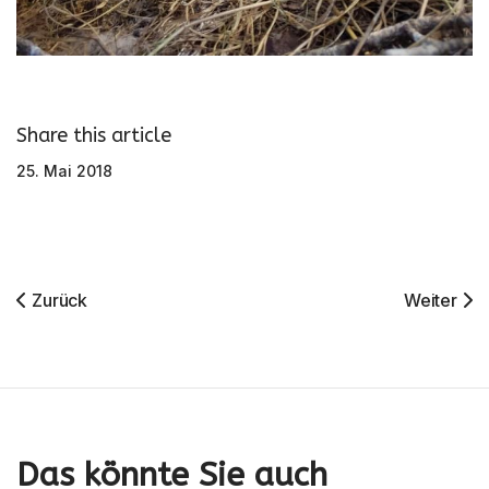
Share this article
25. Mai 2018
Vorheriger Beitrag: Wo Sonst? Ein Bericht Über Den Vogelp
Nächster 
Zurück
Weiter
Das könnte Sie auch