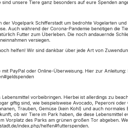
e sind unsere Tiere ganz besonders auf eure Spenden ang
h der Vogelpark Schifferstadt um bedrohte Vogelarten und 
se. Auch während der Corona-Pandemie benötigen die Tier
natürlich Futter zum Überleben. Die noch andauernde Schl
eneinnahmen versiegen.
 noch helfen! Wir sind dankbar über jede Art von Zuwendun
mit PayPal oder Online-Überweisung. Hier zur Anleitung:
lfen#geldspenden
Lebensmittel vorbeibringen. Hierbei ist allerdings zu beach
ogar giftig sind, wie beispielsweise Avocado, Peperoni oder 
ananen, Trauben, Gemüse (kein Kohl) und auch normales Br
nft, ob wir Tiere im Park haben, die diese Lebensmittel ev
em Vorplatz des Parks am grünen großen Tor abgeben. Weite
rstadt.de/index.php/helfen#futterspenden
.