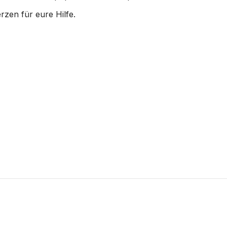
zen für eure Hilfe.
nung Am 24. Mai 2020