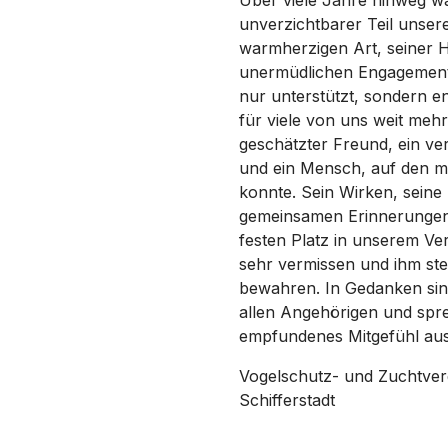
Über viele Jahre hinweg wa
unverzichtbarer Teil unsere
warmherzigen Art, seiner H
unermüdlichen Engagement 
nur unterstützt, sondern en
für viele von uns weit mehr 
geschätzter Freund, ein ve
und ein Mensch, auf den ma
konnte. Sein Wirken, seine 
gemeinsamen Erinnerungen
festen Platz in unserem Ve
sehr vermissen und ihm st
bewahren. In Gedanken sind
allen Angehörigen und spre
empfundenes Mitgefühl aus
Vogelschutz- und Zuchtvere
Schifferstadt