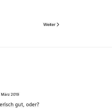
Nächster Beitrag: Kuhchella Rockt D
Weiter
. März 2019
erisch gut, oder?