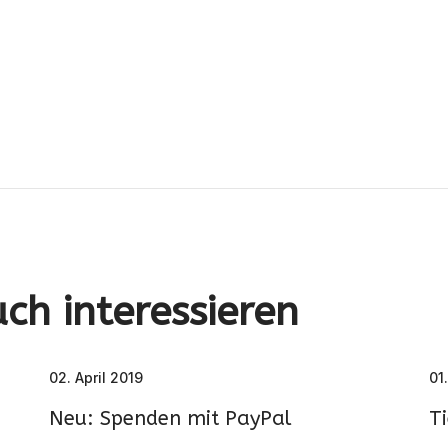
026 - Ein Sonniges Wochenende Für Die Ganze Familie
ch interessieren
02. April 2019
01
Neu: Spenden mit PayPal
Ti