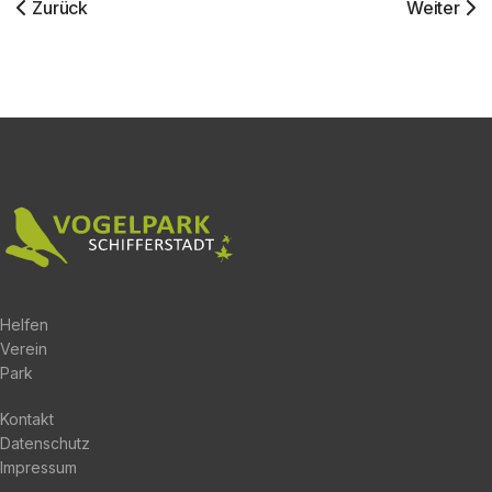
Vorheriger Beitrag: Parkfest Im Vogelpark 2026
Nächster 
Zurück
Weiter
Helfen
Verein
Park
Kontakt
Datenschutz
Impressum